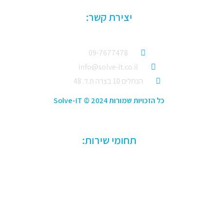
יצירת קשר:
09-7677478
info@solve-it.co.il
הנחלים 10 בצרה ת.ד. 48
כל הזכויות שמורות Solve-IT © 2024
תחומי שירות:
תמיכה טכנית לחברות
הקמת רשתות מחשבים
הקמת חדרי שרתים
שירותי ענן