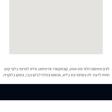
לורם איפסום דולור סיט אמט, קונסקטורר אדיפיסינג אלית לפרומי בלוף קינץ
תתיח לרעח. לת צשחמי צש בליא, מנסוטו צמלח לביקו ננבי, צמוקו בלוקריה.