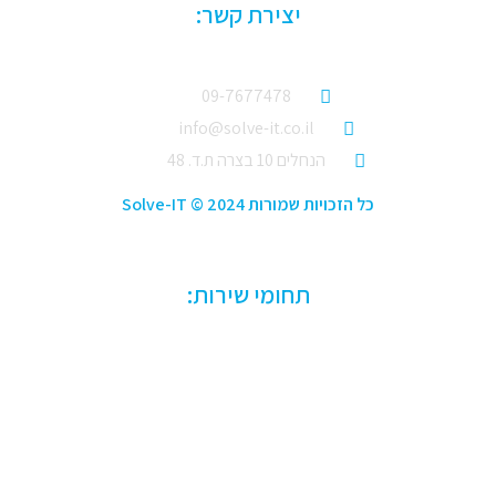
יצירת קשר:
09-7677478
info@solve-it.co.il
הנחלים 10 בצרה ת.ד. 48
כל הזכויות שמורות Solve-IT © 2024
תחומי שירות:
תמיכה טכנית לחברות
הקמת רשתות מחשבים
הקמת חדרי שרתים
שירותי ענן