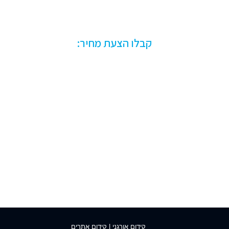
שרת או NAS?
קבלו הצעת מחיר:
קידום אורגני
|
קידום אתרים